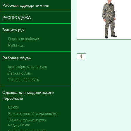
Рабочая одежда зимняя
РАСПРОДАЖА
Защита рук
Перчатки рабочие
Рукавицы
Рабочая обувь
Как выбрать спецобувь
Летняя обувь
Утепленная обувь
Одежда для медицинского
персонала
Брюки
Халаты, платья медицинские
Жакеты, туники, куртки
медицинские