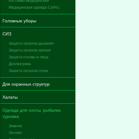
Костюмы медицинские
Медицинская одежда CaPriz
Головные уборы
СИЗ
Защита органов дыхания
Защита органов зрения
Защита головы и лица
Диэлектрика
Защита органов слуха
Для охранных структур
Халаты
Одежда для охоты, рыбалки,
туризма
Зимняя
Летняя