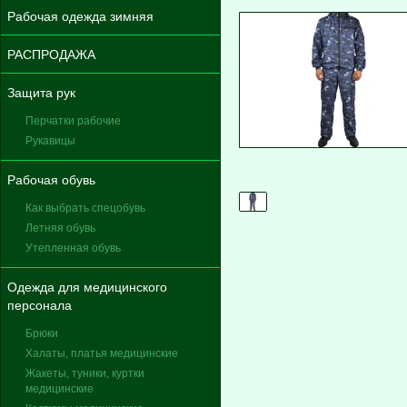
Рабочая одежда зимняя
РАСПРОДАЖА
Защита рук
Перчатки рабочие
Рукавицы
Рабочая обувь
Как выбрать спецобувь
Летняя обувь
Утепленная обувь
Одежда для медицинского
персонала
Брюки
Халаты, платья медицинские
Жакеты, туники, куртки
медицинские