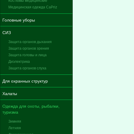
Костюмы медицинские
Медицинская одежда CaPriz
Головные уборы
СИЗ
Защита органов дыхания
Защита органов зрения
Защита головы и лица
Диэлектрика
Защита органов слуха
Для охранных структур
Халаты
Одежда для охоты, рыбалки,
туризма
Зимняя
Летняя