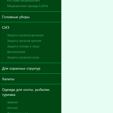
Костюмы медицинские
Медицинская одежда CaPriz
Головные уборы
СИЗ
Защита органов дыхания
Защита органов зрения
Защита головы и лица
Диэлектрика
Защита органов слуха
Для охранных структур
Халаты
Одежда для охоты, рыбалки,
туризма
Зимняя
Летняя