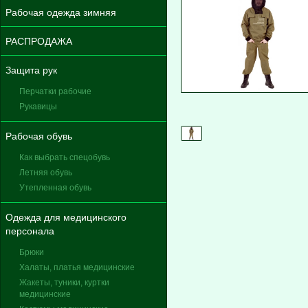
Рабочая одежда зимняя
РАСПРОДАЖА
Защита рук
Перчатки рабочие
Рукавицы
Рабочая обувь
Как выбрать спецобувь
Летняя обувь
Утепленная обувь
Одежда для медицинского
персонала
Брюки
Халаты, платья медицинские
Жакеты, туники, куртки
медицинские