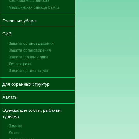
Костюмы медицинские
Медицинская одежда CaPriz
Головные уборы
СИЗ
Защита органов дыхания
Защита органов зрения
Защита головы и лица
Диэлектрика
Защита органов слуха
Для охранных структур
Халаты
Одежда для охоты, рыбалки,
туризма
Зимняя
Летняя