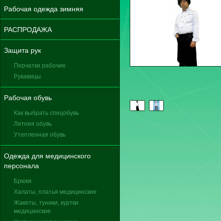
Рабочая одежда зимняя
РАСПРОДАЖА
Защита рук
Перчатки рабочие
Рукавицы
Рабочая обувь
Как выбрать спецобувь
Летняя обувь
Утепленная обувь
Одежда для медицинского
персонала
Брюки
Халаты, платья медицинские
Жакеты, туники, куртки
медицинские