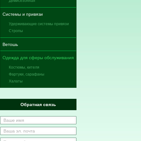
Демисезонная
Системы и привязи
Удерживающие системы привязи
Стропы
Ветошь
Одежда для сферы обслуживания
Костюмы, кителя
Фартуки, сарафаны
Халаты
Обратная связь