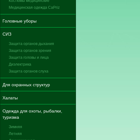
Костюмы медицинские
Медицинская одежда CaPriz
Головные уборы
СИЗ
Защита органов дыхания
Защита органов зрения
Защита головы и лица
Диэлектрика
Защита органов слуха
Для охранных структур
Халаты
Одежда для охоты, рыбалки,
туризма
Зимняя
Летняя