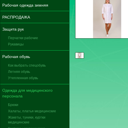
Рабочая одежда зимняя
РАСПРОДАЖА
Защита рук
Перчатки рабочие
Рукавицы
Рабочая обувь
Как выбрать спецобувь
Летняя обувь
Утепленная обувь
Одежда для медицинского
персонала
Брюки
Халаты, платья медицинские
Жакеты, туники, куртки
медицинские