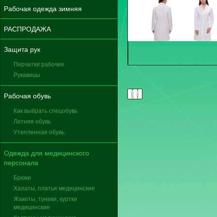
Рабочая одежда зимняя
РАСПРОДАЖА
Защита рук
Перчатки рабочие
Рукавицы
Рабочая обувь
Как выбрать спецобувь
Летняя обувь
Утепленная обувь
Одежда для медицинского
персонала
Брюки
Халаты, платья медицинские
Жакеты, туники, куртки
медицинские