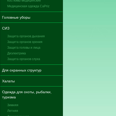
Костюмы медицинские
Медицинская одежда CaPriz
Головные уборы
СИЗ
Защита органов дыхания
Защита органов зрения
Защита головы и лица
Диэлектрика
Защита органов слуха
Для охранных структур
Халаты
Одежда для охоты, рыбалки,
туризма
Зимняя
Летняя