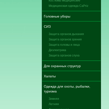
Костюмы медицинские
Медицинская одежда CaPriz
Головные уборы
СИЗ
Защита органов дыхания
Защита органов зрения
Защита головы и лица
Диэлектрика
Защита органов слуха
Для охранных структур
Халаты
Одежда для охоты, рыбалки,
туризма
Зимняя
Летняя