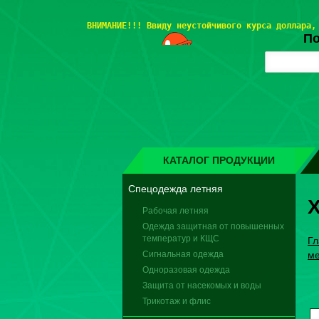
ВНИМАНИЕ!!! 
Ввиду неустойчивого курса доллара,
По
КАТАЛОГ ПРОДУКЦИИ
Спецодежда летняя
Х
Рабочая летняя
Одежда защитная от повышенных
температур и КЩС
Гл
Сигнальная одежда
ме
Одноразовая одежда
Защита от насекомых и воды
Трикотаж и флис