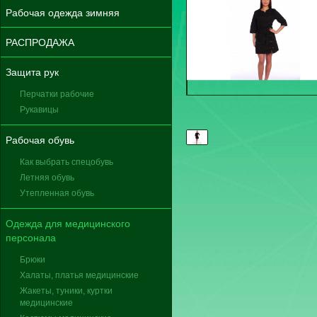
Рабочая одежда зимняя
РАСПРОДАЖА
Защита рук
Перчатки рабочие
Рукавицы
Рабочая обувь
Как выбрать спецобувь
Летняя обувь
Утепленная обувь
Одежда для медицинского
персонала
Брюки
Халаты, платья медицинские
Жакеты, туники, куртки
медицинские