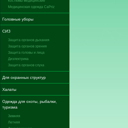
Костюмы медицинские
Медицинская одежда CaPriz
Головные уборы
СИЗ
Защита органов дыхания
Защита органов зрения
Защита головы и лица
Диэлектрика
Защита органов слуха
Для охранных структур
Халаты
Одежда для охоты, рыбалки,
туризма
Зимняя
Летняя