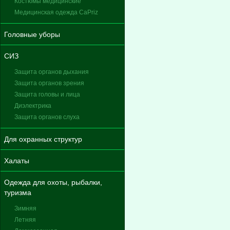
Костюмы медицинские
Медицинская одежда CaPriz
Головные уборы
СИЗ
Защита органов дыхания
Защита органов зрения
Защита головы и лица
Диэлектрика
Защита органов слуха
Для охранных структур
Халаты
Одежда для охоты, рыбалки,
туризма
Зимняя
Летняя