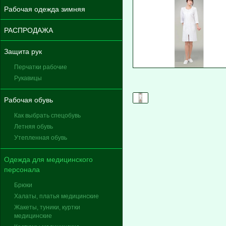
Рабочая одежда зимняя
РАСПРОДАЖА
Защита рук
Перчатки рабочие
Рукавицы
Рабочая обувь
Как выбрать спецобувь
Летняя обувь
Утепленная обувь
Одежда для медицинского
персонала
Брюки
Халаты, платья медицинские
Жакеты, туники, куртки
медицинские