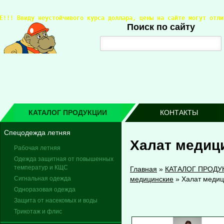
Е!!! 
Ввиду неустойчивого курса доллара, цены на сайте могут отли
Поиск по сайту
КАТАЛОГ ПРОДУКЦИИ
КОНТАКТЫ
Спецодежда летняя
Халат медиц
Рабочая летняя
Одежда защитная от повышенных
температур и КЩС
Главная
»
КАТАЛОГ ПРОДУ
Сигнальная одежда
медицинские
»
Халат медиц
Одноразовая одежда
Защита от насекомых и воды
Трикотаж и флис