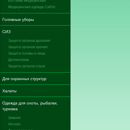
Костюмы медицинские
Медицинская одежда CaPriz
Головные уборы
СИЗ
Защита органов дыхания
Защита органов зрения
Защита головы и лица
Диэлектрика
Защита органов слуха
Для охранных структур
Халаты
Одежда для охоты, рыбалки,
туризма
Зимняя
Летняя