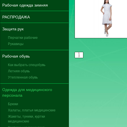
Рабочая одежда зимняя
РАСПРОДАЖА
Защита рук
Перчатки рабочие
Рукавицы
Рабочая обувь
Как выбрать спецобувь
Летняя обувь
Утепленная обувь
Одежда для медицинского
персонала
Брюки
Халаты, платья медицинские
Жакеты, туники, куртки
медицинские