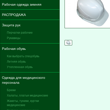
Рабочая одежда зимняя
РАСПРОДАЖА
Защита рук
Перчатки рабочие
Рукавицы
Рабочая обувь
Как выбрать спецобувь
Летняя обувь
Утепленная обувь
Одежда для медицинского
персонала
Брюки
Халаты, платья медицинские
Жакеты, туники, куртки
медицинские