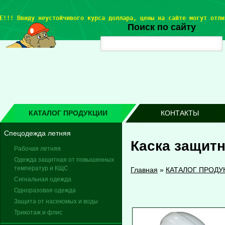
Е!!! 
Ввиду неустойчивого курса доллара, цены на сайте могут отли
Поиск по сайту
КАТАЛОГ ПРОДУКЦИИ
КОНТАКТЫ
Спецодежда летняя
Каска защитн
Рабочая летняя
Одежда защитная от повышенных
температур и КЩС
Главная
»
КАТАЛОГ ПРОДУ
Сигнальная одежда
Одноразовая одежда
Защита от насекомых и воды
Трикотаж и флис