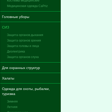
Костюмы медицинские
Медицинская одежда CaPriz
Головные уборы
СИЗ
Защита органов дыхания
Защита органов зрения
Защита головы и лица
Диэлектрика
Защита органов слуха
Для охранных структур
Халаты
Одежда для охоты, рыбалки,
туризма
Зимняя
Летняя