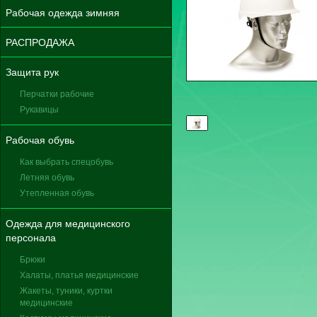
Рабочая одежда зимняя
РАСПРОДАЖА
Защита рук
Перчатки рабочие
Рукавицы
Рабочая обувь
Как выбрать спецобувь
Летняя обувь
Утепленная обувь
Одежда для медицинского
персонала
Брюки
Халаты, платья медицинские
Жакеты, туники, куртки
медицинские