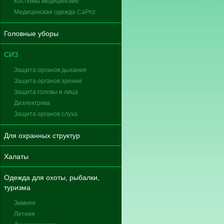
Костюмы медицинские
Медицинская одежда CaPriz
Головные уборы
СИЗ
Защита органов дыхания
Защита органов зрения
Защита головы и лица
Диэлектрика
Защита органов слуха
Для охранных структур
Халаты
Одежда для охоты, рыбалки,
туризма
Зимняя
Летняя