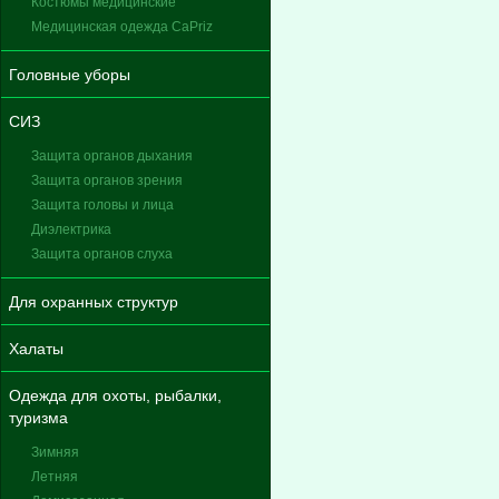
Костюмы медицинские
Медицинская одежда CaPriz
Головные уборы
СИЗ
Защита органов дыхания
Защита органов зрения
Защита головы и лица
Диэлектрика
Защита органов слуха
Для охранных структур
Халаты
Одежда для охоты, рыбалки,
туризма
Зимняя
Летняя