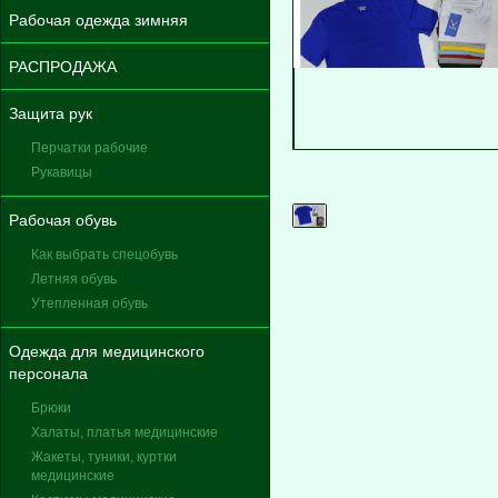
Рабочая одежда зимняя
РАСПРОДАЖА
Защита рук
Перчатки рабочие
Рукавицы
Рабочая обувь
Как выбрать спецобувь
Летняя обувь
Утепленная обувь
Одежда для медицинского
персонала
Брюки
Халаты, платья медицинские
Жакеты, туники, куртки
медицинские