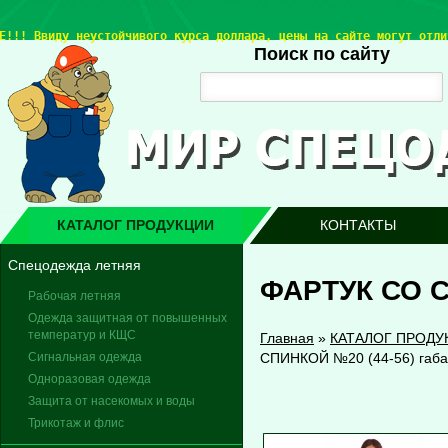
Е!!! 
Ввиду неустойчивого курса доллара, цены на сайте могут отли
Поиск по сайту
КАТАЛОГ ПРОДУКЦИИ
КОНТАКТЫ
Спецодежда летняя
ФАРТУК СО С
Рабочая летняя
Одежда защитная от повышенных
температур и КЩС
Главная
»
КАТАЛОГ ПРОДУ
Сигнальная одежда
СПИНКОЙ №20 (44-56) габ
Одноразовая одежда
Защита от насекомых и воды
Трикотаж и флис