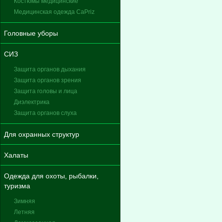
Костюмы медицинские
Медицинская одежда CaPriz
Головные уборы
СИЗ
Защита органов дыхания
Защита органов зрения
Защита головы и лица
Диэлектрика
Защита органов слуха
Для охранных структур
Халаты
Одежда для охоты, рыбалки,
туризма
Зимняя
Летняя