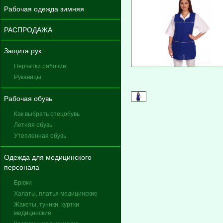
Рабочая одежда зимняя
РАСПРОДАЖА
Защита рук
Перчатки рабочие
Рукавицы
Рабочая обувь
Как выбрать спецобувь
Летняя обувь
Утепленная обувь
Одежда для медицинского
персонала
Брюки
Халаты, платья медицинские
Жакеты, туники, куртки
медицинские