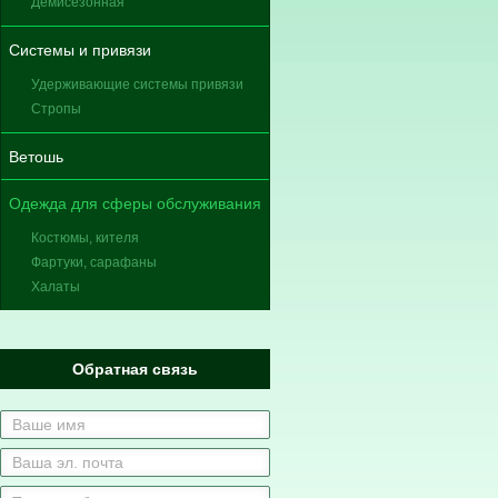
Демисезонная
Системы и привязи
Удерживающие системы привязи
Стропы
Ветошь
Одежда для сферы обслуживания
Костюмы, кителя
Фартуки, сарафаны
Халаты
Обратная связь