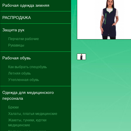
Рабочая одежда зимняя
РАСПРОДАЖА
Защита рук
Перчатки рабочие
Рукавицы
Рабочая обувь
Как выбрать спецобувь
Летняя обувь
Утепленная обувь
Одежда для медицинского
персонала
Брюки
Халаты, платья медицинские
Жакеты, туники, куртки
медицинские