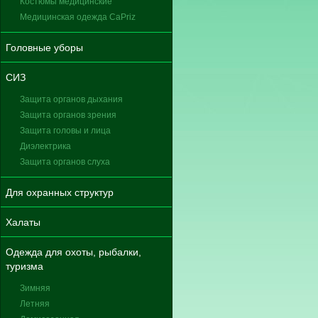
Костюмы медицинские
Медицинская одежда CaPriz
Головные уборы
СИЗ
Защита органов дыхания
Защита органов зрения
Защита головы и лица
Диэлектрика
Защита органов слуха
Для охранных структур
Халаты
Одежда для охоты, рыбалки,
туризма
Зимняя
Летняя