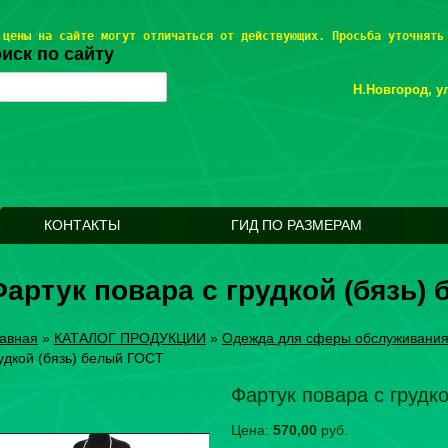
 цены на сайте могут отличаться от действующих. Просьба уточнять
иск по сайту
Н.Новгород, ул
КОНТАКТЫ
ГИД ПО РАЗМЕРАМ
артук повара с грудкой (бязь)
авная
»
КАТАЛОГ ПРОДУКЦИИ
»
Одежда для сферы обслуживани
удкой (бязь) белый ГОСТ
Фартук повара с грудк
Цена:
570,00
руб.