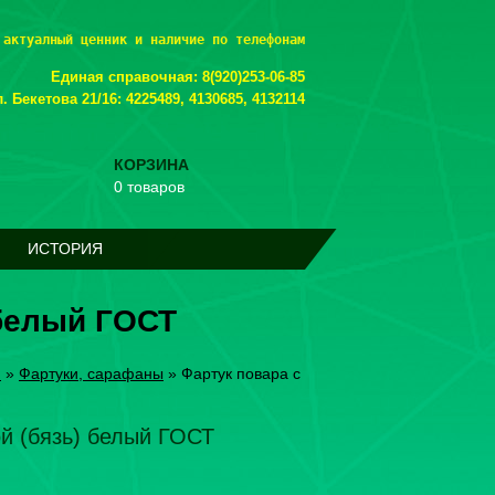
 актуалный ценник и наличие по телефонам
Единая справочная: 8(920)253-06-85
. Бекетова 21/16: 4225489, 4130685, 4132114
КОРЗИНА
0 товаров
ИСТОРИЯ
 белый ГОСТ
я
»
Фартуки, сарафаны
»
Фартук повара с
ой (бязь) белый ГОСТ