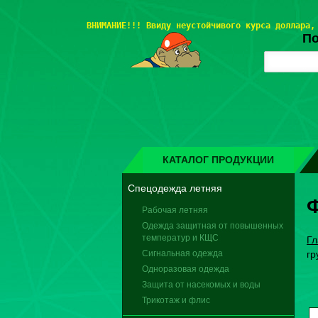
ВНИМАНИЕ!!! 
Ввиду неустойчивого курса доллара,
По
КАТАЛОГ ПРОДУКЦИИ
Спецодежда летняя
Ф
Рабочая летняя
Одежда защитная от повышенных
температур и КЩС
Гл
Сигнальная одежда
гр
Одноразовая одежда
Защита от насекомых и воды
Трикотаж и флис