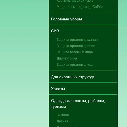
Костюмы медицинские
Медицинская одежда CaPriz
Головные уборы
СИЗ
Защита органов дыхания
Защита органов зрения
Защита головы и лица
Диэлектрика
Защита органов слуха
Для охранных структур
Халаты
Одежда для охоты, рыбалки,
туризма
Зимняя
Летняя