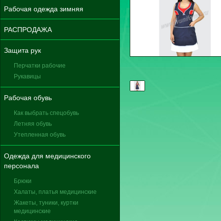
Рабочая одежда зимняя
РАСПРОДАЖА
Защита рук
Перчатки рабочие
Рукавицы
Рабочая обувь
Как выбрать спецобувь
Летняя обувь
Утепленная обувь
Одежда для медицинского
персонала
Брюки
Халаты, платья медицинские
Жакеты, туники, куртки
медицинские