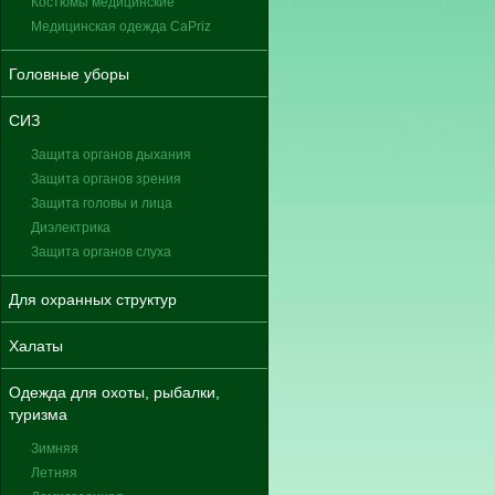
Костюмы медицинские
Медицинская одежда CaPriz
Головные уборы
СИЗ
Защита органов дыхания
Защита органов зрения
Защита головы и лица
Диэлектрика
Защита органов слуха
Для охранных структур
Халаты
Одежда для охоты, рыбалки,
туризма
Зимняя
Летняя