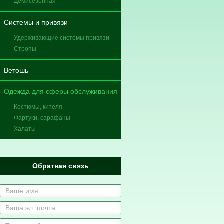
Демисезонная
Системы и привязи
Удерживающие системы привязи
Стропы
Ветошь
Одежда для сферы обслуживания
Костюмы, кителя
Фартуки, сарафаны
Халаты
Обратная связь