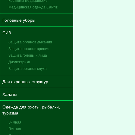
Костюмы медицинские
Медицинская одежда CaPriz
Головные уборы
СИЗ
Защита органов дыхания
Защита органов зрения
Защита головы и лица
Диэлектрика
Защита органов слуха
Для охранных структур
Халаты
Одежда для охоты, рыбалки,
туризма
Зимняя
Летняя