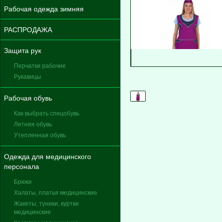
Рабочая одежда зимняя
РАСПРОДАЖА
Защита рук
Перчатки рабочие
Рукавицы
Рабочая обувь
Как выбрать спецобувь
Летняя обувь
Утепленная обувь
Одежда для медицинского
персонала
Брюки
Халаты, платья медицинские
Жакеты, туники, куртки
медицинские