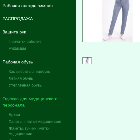
Рабочая одежда зимняя
РАСПРОДАЖА
Защита рук
Перчатки рабочие
Рукавицы
Рабочая обувь
Как выбрать спецобувь
Летняя обувь
Утепленная обувь
Одежда для медицинского
персонала
Брюки
Халаты, платья медицинские
Жакеты, туники, куртки
медицинские