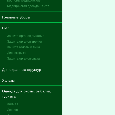
Костюмы медицинские
Медицинская одежда CaPriz
Головные уборы
СИЗ
Защита органов дыхания
Защита органов зрения
Защита головы и лица
Диэлектрика
Защита органов слуха
Для охранных структур
Халаты
Одежда для охоты, рыбалки,
туризма
Зимняя
Летняя