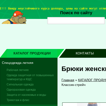
Е!!! 
Ввиду неустойчивого курса доллара, цены на сайте могут отли
Поиск по сайту
КАТАЛОГ ПРОДУКЦИИ
КОНТАКТЫ
Спецодежда летняя
Брюки женск
Рабочая летняя
Одежда защитная от повышенных
температур и КЩС
Главная
»
КАТАЛОГ ПРОДУ
Сигнальная одежда
Классик-стрейч
Одноразовая одежда
Защита от насекомых и воды
Трикотаж и флис