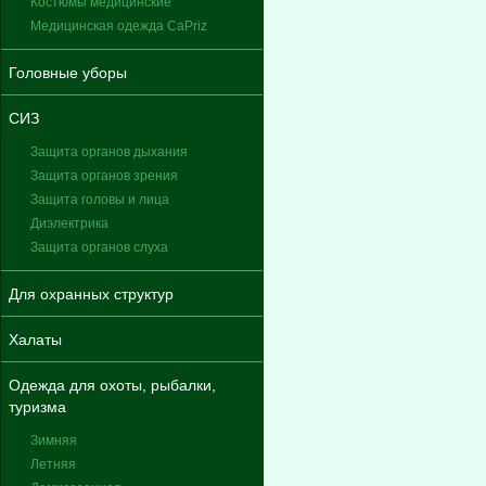
Костюмы медицинские
Медицинская одежда CaPriz
Головные уборы
СИЗ
Защита органов дыхания
Защита органов зрения
Защита головы и лица
Диэлектрика
Защита органов слуха
Для охранных структур
Халаты
Одежда для охоты, рыбалки,
туризма
Зимняя
Летняя