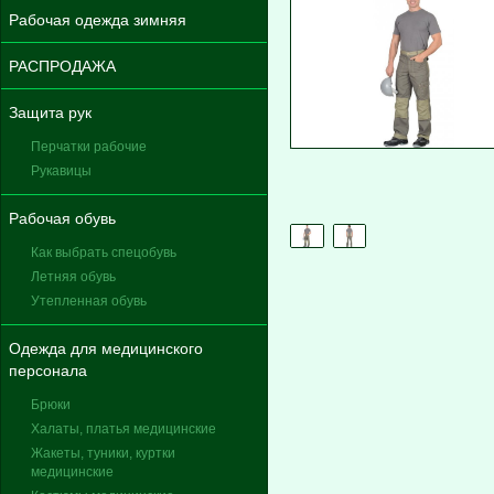
Рабочая одежда зимняя
РАСПРОДАЖА
Защита рук
Перчатки рабочие
Рукавицы
Рабочая обувь
Как выбрать спецобувь
Летняя обувь
Утепленная обувь
Одежда для медицинского
персонала
Брюки
Халаты, платья медицинские
Жакеты, туники, куртки
медицинские