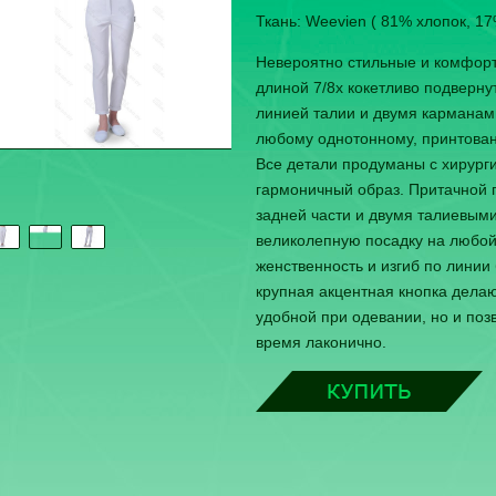
Ткань: Weevien ( 81% хлопок, 1
Невероятно стильные и комфор
длиной 7/8х кокетливо подверну
линией талии и двумя карманам
любому однотонному, принтован
Все детали продуманы с хирург
гармоничный образ. Притачной п
задней части и двумя талиевым
великолепную посадку на любой
женственность и изгиб по линии
крупная акцентная кнопка дела
удобной при одевании, но и позв
время лаконично.