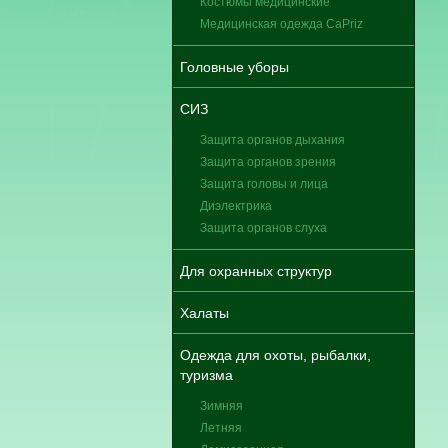
Костюмы медицинские
Медицинская одежда CaPriz
Головные уборы
СИЗ
Защита органов дыхания
Защита органов зрения
Защита головы и лица
Диэлектрика
Защита органов слуха
Для охранных структур
Халаты
Одежда для охоты, рыбалки,
туризма
Зимняя
Летняя