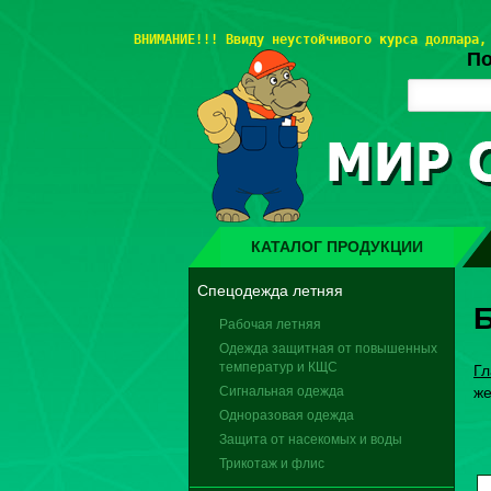
ВНИМАНИЕ!!! 
Ввиду неустойчивого курса доллара,
По
КАТАЛОГ ПРОДУКЦИИ
Спецодежда летняя
Рабочая летняя
Одежда защитная от повышенных
температур и КЩС
Гл
Сигнальная одежда
же
Одноразовая одежда
Защита от насекомых и воды
Трикотаж и флис