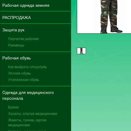
Рабочая одежда зимняя
РАСПРОДАЖА
Защита рук
Перчатки рабочие
Рукавицы
Рабочая обувь
Как выбрать спецобувь
Летняя обувь
Утепленная обувь
Одежда для медицинского
персонала
Брюки
Халаты, платья медицинские
Жакеты, туники, куртки
медицинские