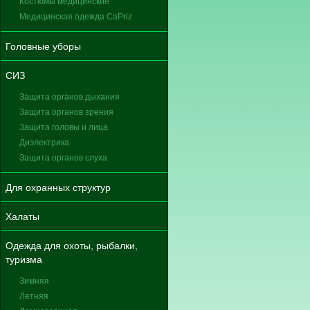
Костюмы медицинские
Медицинская одежда CaPriz
Головные уборы
СИЗ
Защита органов дыхания
Защита органов зрения
Защита головы и лица
Диэлектрика
Защита органов слуха
Для охранных структур
Халаты
Одежда для охоты, рыбалки,
туризма
Зимняя
Летняя