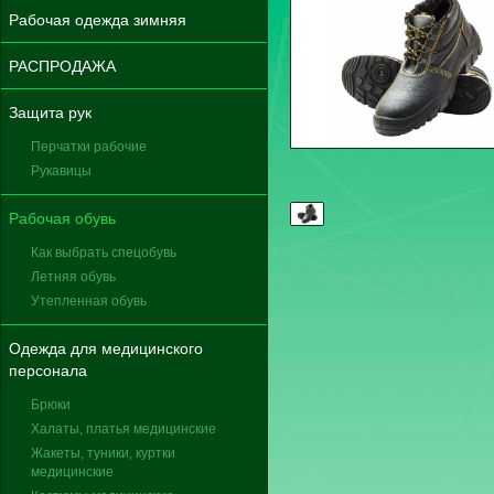
Рабочая одежда зимняя
РАСПРОДАЖА
Защита рук
Перчатки рабочие
Рукавицы
Рабочая обувь
Как выбрать спецобувь
Летняя обувь
Утепленная обувь
Одежда для медицинского
персонала
Брюки
Халаты, платья медицинские
Жакеты, туники, куртки
медицинские