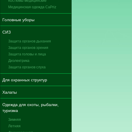
Костюмы медицинские
Медицинская одежда CaPriz
Головные уборы
СИЗ
Защита органов дыхания
Защита органов зрения
Защита головы и лица
Диэлектрика
Защита органов слуха
Для охранных структур
Халаты
Одежда для охоты, рыбалки,
туризма
Зимняя
Летняя