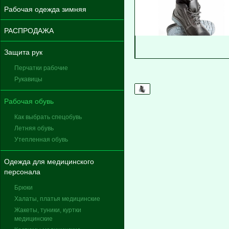
Рабочая одежда зимняя
РАСПРОДАЖА
Защита рук
Перчатки рабочие
Рукавицы
Рабочая обувь
Как выбрать спецобувь
Летняя обувь
Утепленная обувь
Одежда для медицинского
персонала
Брюки
Халаты, платья медицинские
Жакеты, туники, куртки
медицинские