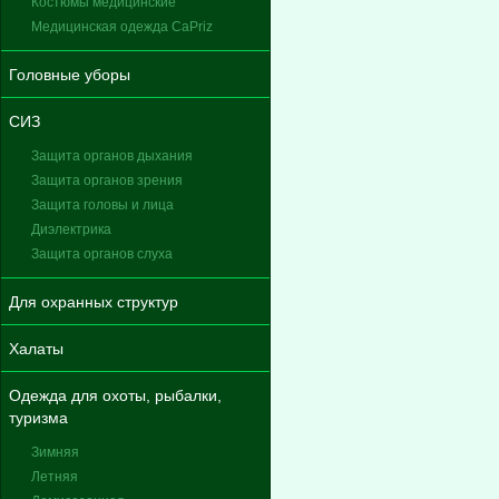
Костюмы медицинские
Медицинская одежда CaPriz
Головные уборы
СИЗ
Защита органов дыхания
Защита органов зрения
Защита головы и лица
Диэлектрика
Защита органов слуха
Для охранных структур
Халаты
Одежда для охоты, рыбалки,
туризма
Зимняя
Летняя