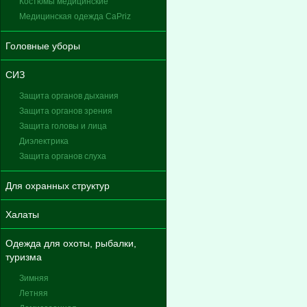
Костюмы медицинские
Медицинская одежда CaPriz
Головные уборы
СИЗ
Защита органов дыхания
Защита органов зрения
Защита головы и лица
Диэлектрика
Защита органов слуха
Для охранных структур
Халаты
Одежда для охоты, рыбалки,
туризма
Зимняя
Летняя