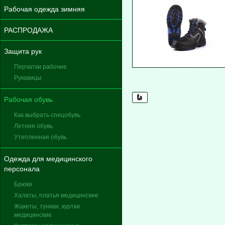
Рабочая одежда зимняя
РАСПРОДАЖА
Защита рук
Перчатки рабочие
Рукавицы
Рабочая обувь
Как выбрать спецобувь
Летняя обувь
Утепленная обувь
Одежда для медицинского
персонала
Брюки
Халаты, платья медицинские
Жакеты, туники, куртки
медицинские