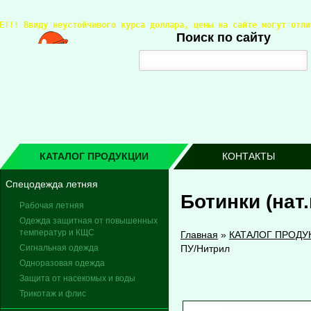
Е!!! 
Ввиду неустойчивого курса доллара, цены на сайте могут отли
Поиск по сайту
КАТАЛОГ ПРОДУКЦИИ
КОНТАКТЫ
Спецодежда летняя
Ботинки (нат
Рабочая летняя
Одежда защитная от повышенных
температур и КЩС
Главная
»
КАТАЛОГ ПРОДУ
Сигнальная одежда
ПУ/Нитрил
Одноразовая одежда
Защита от насекомых и воды
Трикотаж и флис