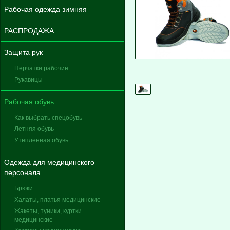
Рабочая одежда зимняя
РАСПРОДАЖА
Защита рук
Перчатки рабочие
Рукавицы
Рабочая обувь
Как выбрать спецобувь
Летняя обувь
Утепленная обувь
Одежда для медицинского
персонала
Брюки
Халаты, платья медицинские
Жакеты, туники, куртки
медицинские