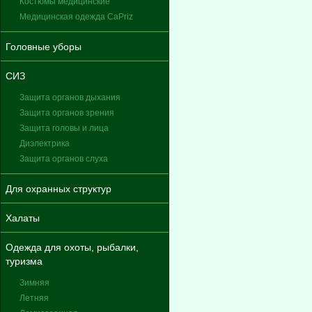
Костюмы медицинские
Медицинская одежда CaPriz
Головные уборы
СИЗ
Защита органов дыхания
Защита органов зрения
Защита головы и лица
Диэлектрика
Защита органов слуха
Для охранных структур
Халаты
Одежда для охоты, рыбалки,
туризма
Зимняя
Летняя