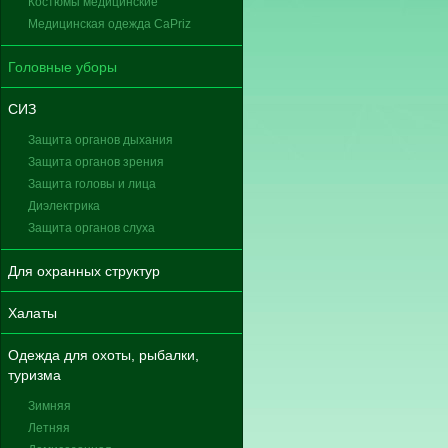
Костюмы медицинские
Медицинская одежда CaPriz
Головные уборы
СИЗ
Защита органов дыхания
Защита органов зрения
Защита головы и лица
Диэлектрика
Защита органов слуха
Для охранных структур
Халаты
Одежда для охоты, рыбалки,
туризма
Зимняя
Летняя